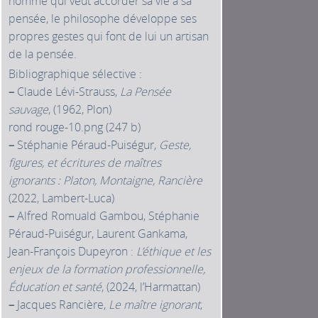
homme qui veut accorder sa vie à sa
pensée, le philosophe développe ses
propres gestes qui font de lui un artisan
de la pensée.
Bibliographique sélective :
–
Claude Lévi-Strauss,
La Pensée
sauvage
, (1962, Plon)
rond rouge-10.png (247 b)
–
Stéphanie Péraud-Puiségur,
Geste,
figures, et écritures de maîtres
ignorants : Platon, Montaigne, Rancière
(2022, Lambert-Luca)
–
Alfred Romuald Gambou, Stéphanie
Péraud-Puiségur, Laurent Gankama,
Jean-François Dupeyron :
L’éthique et les
enjeux de la formation professionnelle,
Éducation et santé
, (2024, l’Harmattan)
–
Jacques Rancière,
Le maître ignorant
,