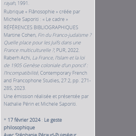
rayah
, 1991.
Rubrique « Flânosophie » créée par
Michele Saporiti : « Le cadre »
RÉFÉRENCES BIBLIOGRAPHIQUES
Martine Cohen,
Fin du Franco-judaïsme ?
Quelle place pour les Juifs dans une
France multiculturelle ?
, PUR, 2022.
Raberh Achi,
La France, l’Islam et la loi
de 1905 Genèse coloniale d’un poncif :
l’Incompatibilité
, Contemporary French
and Francophone Studies, 27:2, pp. 271-
285, 2023.
Une émission réalisée et présentée par
Nathalie Périn et Michele Saporiti.
*
17 février 2024
:
Le geste
philosophique
Avec Stéphanie Péraud-Puigségur