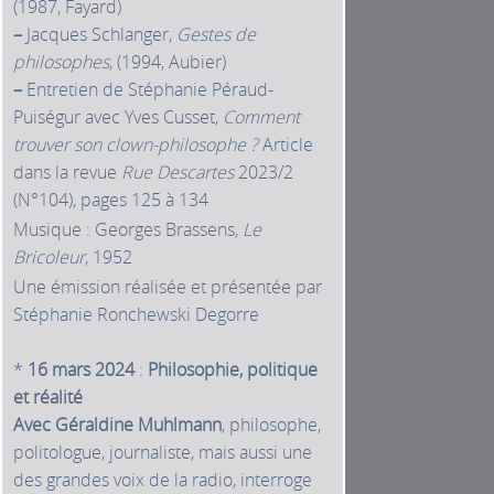
(1987, Fayard)
–
Jacques Schlanger,
Gestes de
philosophes
, (1994, Aubier)
–
Entretien de Stéphanie Péraud-
Puiségur avec Yves Cusset,
Comment
trouver son clown-philosophe ?
Article
dans la revue
Rue Descartes
2023/2
(N°104), pages 125 à 134
Musique : Georges Brassens,
Le
Bricoleur
, 1952
Une émission réalisée et présentée par
Stéphanie Ronchewski Degorre
*
16 mars 2024
:
Philosophie, politique
et réalité
Avec Géraldine Muhlmann
, philosophe,
politologue, journaliste, mais aussi une
des grandes voix de la radio, interroge