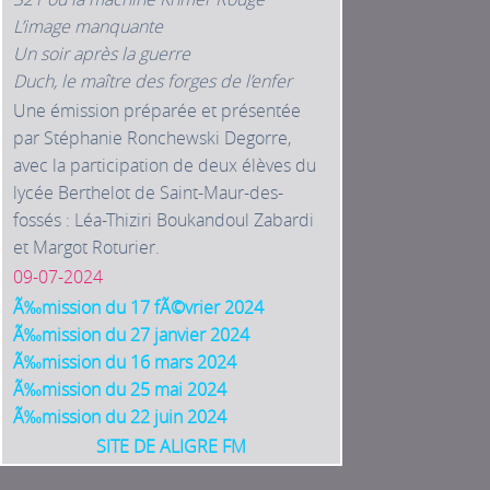
L’image manquante
Un soir après la guerre
Duch, le maître des forges de l’enfer
Une émission préparée et présentée
par Stéphanie Ronchewski Degorre,
avec la participation de deux élèves du
lycée Berthelot de Saint-Maur-des-
fossés : Léa-Thiziri Boukandoul Zabardi
et Margot Roturier.
09-07-2024
Ã‰mission du 17 fÃ©vrier 2024
Ã‰mission du 27 janvier 2024
Ã‰mission du 16 mars 2024
Ã‰mission du 25 mai 2024
Ã‰mission du 22 juin 2024
SITE DE ALIGRE FM