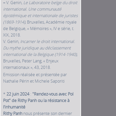
–
V. Genin,
Le Laboratoire belge du droit
international. Une communauté
épistémique et internationale de juristes
(1869‑1914)
, Bruxelles, Académie royale
de Belgique, « Mémoires », IV e série, t.
XIX, 2018.
V. Genin,
Incarner le droit international.
Du mythe juridique au déclassement
international de la Belgique (1914‑1940)
,
Bruxelles, Peter Lang, « Enjeux
internationaux », 43, 2018.
Emission réalisée et présentée par
Nathalie Périn et Michele Saporiti
*
22 juin 2024
:
"Rendez-vous avec Pol
Pot" de Rithy Panh ou la résistance à
l’inhumanité
Rithy Panh
nous présente son dernier