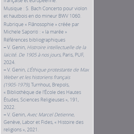
française et européenne.
Musique : S. Bach Concerto pour violon
et hautbois en do mineur BWV 1060.
Rubrique « Flânosophie » créée par
Michele Saporiti : « la marée »
Références bibliographiques
–
V. Genin,
Histroire intellectuelle de la
laïcité. De 1905 à nos jours
, Paris, PUF,
2024.
–
V. Genin,
L’Éthique protestante de Max
Weber et les historiens français
(1905‑1979)
, Turnhout, Brepols,
« Bibliothèque de l’École des Hautes
Études, Sciences Religieuses », 191,
2022.
–
V. Genin,
Avec Marcel Detienne
,
Genève, Labor et Fides, « Histoire des
religions », 2021.