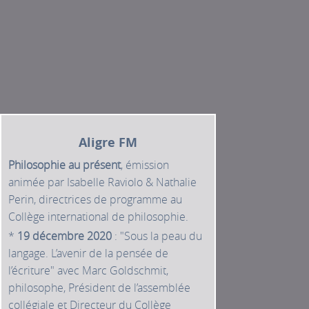
Aligre FM
Philosophie au présent
, émission
animée par Isabelle Raviolo & Nathalie
Perin, directrices de programme au
Collège international de philosophie.
*
19 décembre 2020
: "Sous la peau du
langage. L’avenir de la pensée de
l’écriture" avec Marc Goldschmit,
philosophe, Président de l’assemblée
collégiale et Directeur du Collège