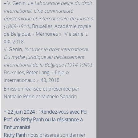
–
V. Genin,
Le Laboratoire belge du droit
international. Une communauté
épistémique et internationale de juristes
(1869‑1914)
, Bruxelles, Académie royale
de Belgique, « Mémoires », IV e série, t.
XIX, 2018.
V. Genin,
Incarner le droit international.
Du mythe juridique au déclassement
international de la Belgique (1914‑1940)
,
Bruxelles, Peter Lang, « Enjeux
internationaux », 43, 2018.
Emission réalisée et présentée par
Nathalie Périn et Michele Saporiti
*
22 juin 2024
:
"Rendez-vous avec Pol
Pot" de Rithy Panh ou la résistance à
l’inhumanité
Rithy Panh
nous présente son dernier