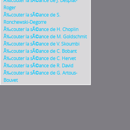
Ã‰couter la sÃ©ance de J. Desplat-
Roger
Ã‰couter la sÃ©ance de S.
Ronchewski-Degorre
Ã‰couter la sÃ©ance de H. Choplin
Ã‰couter la sÃ©ance de M. Goldschmit
Ã‰couter la sÃ©ance de V. Skoumbi
Ã‰couter la sÃ©ance de C. Bobant
Ã‰couter la sÃ©ance de C. Hervet
Ã‰couter la sÃ©ance de R. David
Ã‰couter la sÃ©ance de G. Artous-
Bouvet