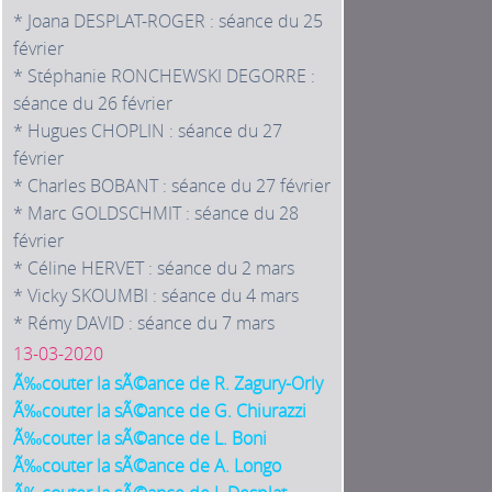
* Joana DESPLAT-ROGER : séance du 25
février
* Stéphanie RONCHEWSKI DEGORRE :
séance du 26 février
* Hugues CHOPLIN : séance du 27
février
* Charles BOBANT : séance du 27 février
* Marc GOLDSCHMIT : séance du 28
février
* Céline HERVET : séance du 2 mars
* Vicky SKOUMBI : séance du 4 mars
* Rémy DAVID : séance du 7 mars
13-03-2020
Ã‰couter la sÃ©ance de R. Zagury-Orly
Ã‰couter la sÃ©ance de G. Chiurazzi
Ã‰couter la sÃ©ance de L. Boni
Ã‰couter la sÃ©ance de A. Longo