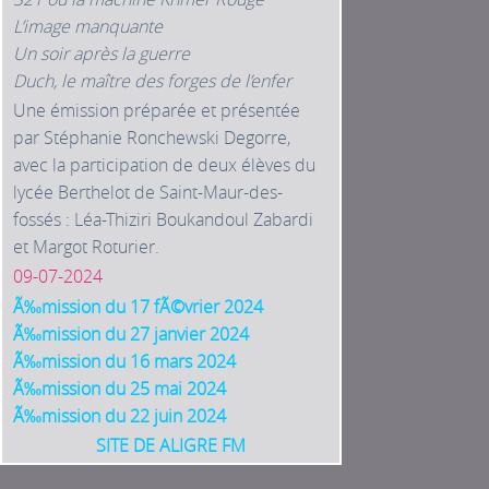
L’image manquante
Un soir après la guerre
Duch, le maître des forges de l’enfer
Une émission préparée et présentée
par Stéphanie Ronchewski Degorre,
avec la participation de deux élèves du
lycée Berthelot de Saint-Maur-des-
fossés : Léa-Thiziri Boukandoul Zabardi
et Margot Roturier.
09-07-2024
Ã‰mission du 17 fÃ©vrier 2024
Ã‰mission du 27 janvier 2024
Ã‰mission du 16 mars 2024
Ã‰mission du 25 mai 2024
Ã‰mission du 22 juin 2024
SITE DE ALIGRE FM