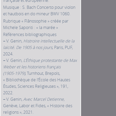
française et européenne.
Musique : S. Bach Concerto pour violon
et hautbois en do mineur BWV 1060.
Rubrique « Flânosophie » créée par
Michele Saporiti : « la marée »
Références bibliographiques
–
V. Genin,
Histroire intellectuelle de la
laïcité. De 1905 à nos jours
, Paris, PUF,
2024.
–
V. Genin,
L’Éthique protestante de Max
Weber et les historiens français
(1905‑1979)
, Turnhout, Brepols,
« Bibliothèque de l’École des Hautes
Études, Sciences Religieuses », 191,
2022.
–
V. Genin,
Avec Marcel Detienne
,
Genève, Labor et Fides, « Histoire des
religions », 2021.