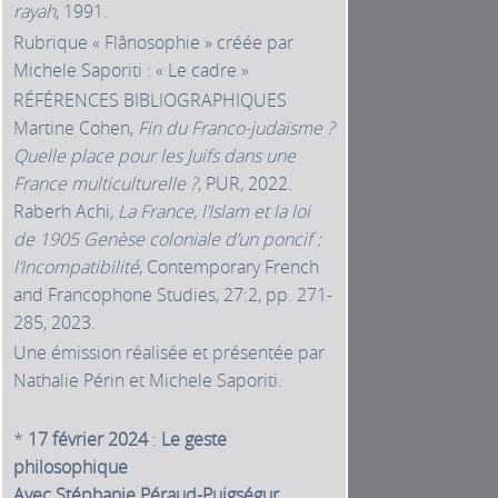
rayah
, 1991.
Rubrique « Flânosophie » créée par
Michele Saporiti : « Le cadre »
RÉFÉRENCES BIBLIOGRAPHIQUES
Martine Cohen,
Fin du Franco-judaïsme ?
Quelle place pour les Juifs dans une
France multiculturelle ?
, PUR, 2022.
Raberh Achi,
La France, l’Islam et la loi
de 1905 Genèse coloniale d’un poncif :
l’Incompatibilité
, Contemporary French
and Francophone Studies, 27:2, pp. 271-
285, 2023.
Une émission réalisée et présentée par
Nathalie Périn et Michele Saporiti.
*
17 février 2024
:
Le geste
philosophique
Avec Stéphanie Péraud-Puigségur