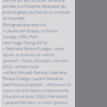
homme qui veut accorder sa vie à sa
pensée, le philosophe développe ses
propres gestes qui font de lui un artisan
de la pensée.
Bibliographique sélective :
–
Claude Lévi-Strauss,
La Pensée
sauvage
, (1962, Plon)
rond rouge-10.png (247 b)
–
Stéphanie Péraud-Puiségur,
Geste,
figures, et écritures de maîtres
ignorants : Platon, Montaigne, Rancière
(2022, Lambert-Luca)
–
Alfred Romuald Gambou, Stéphanie
Péraud-Puiségur, Laurent Gankama,
Jean-François Dupeyron :
L’éthique et les
enjeux de la formation professionnelle,
Éducation et santé
, (2024, l’Harmattan)
–
Jacques Rancière,
Le maître ignorant
,