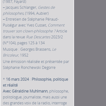
(1987, Fayard)
–
Jacques Schlanger,
Gestes de
philosophes
, (1994, Aubier)
–
Entretien de Stéphanie Péraud-
Puiségur avec Yves Cusset,
Comment
trouver son clown-philosophe ?
Article
dans la revue
Rue Descartes
2023/2
(N°104), pages 125 à 134
Musique : Georges Brassens,
Le
Bricoleur
, 1952
Une émission réalisée et présentée par
Stéphanie Ronchewski Degorre
*
16 mars 2024
:
Philosophie, politique
et réalité
Avec Géraldine Muhlmann
, philosophe,
politologue, journaliste, mais aussi une
des grandes voix de la radio, interroge