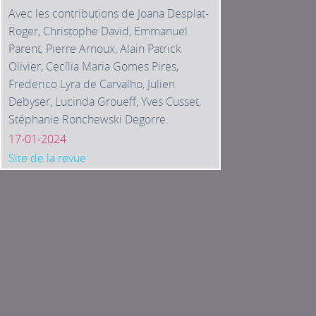
Avec les contributions de Joana Desplat-
Roger, Christophe David, Emmanuel
Parent, Pierre Arnoux, Alain Patrick
Olivier, Cecília Maria Gomes Pires,
Frederico Lyra de Carvalho, Julien
Debyser, Lucinda Groueff, Yves Cusset,
Stéphanie Ronchewski Degorre.
17-01-2024
Site de la revue