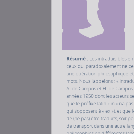
Résumé :
Les intraduisibles en
ceux qui paradoxalement ne cesse
une opération philosophique et 
mots. Nous l’appelons : « intradu
A. de Campos et H. de Campos d
années 1950 dont les acteurs se 
que le préfixe latin « in » n’a pa
qui s’opposent à « ex »), et que 
de (ne pas) être traduits, soit p
de transport dans une autre lan
philosophies en différentes lang