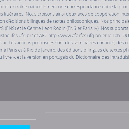
ept et entraîne naturellement une correspondance entre la prod
s littéraires. Nous croisons ainsi deux axes de coopération inter
ion d’éditions bilingues de textes philosophiques. Nos principale
rS (ENS) et le Centre Léon Robin (ENS et Paris IV). Nos supports 
he.ifcs.ufrj.br/ et AFC http://www.afc.ifcs.ufrj.br/ et le Lab. O
usia/. Les actions proposées sont des séminaires continus, des 
er à Paris et à Rio de Janeiro, des éditions bilingues de textes p
livre », et la version en portugais du Dictionnaire des Intraduis