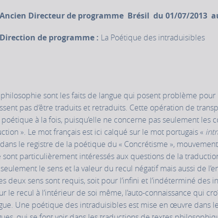
Ancien Directeur de programme Brésil du 01/07/2013 a
Direction de programme :
La Poétique des intraduisibles
 philosophie sont les faits de langue qui posent problème pour l
nt pas d’être traduits et retraduits. Cette opération de transpo
poétique à la fois, puisqu’elle ne concerne pas seulement les co
ction ». Le mot français est ici calqué sur le mot portugais «
int
ans le registre de la poétique du « Concrétisme », mouvement d
sont particulièrement intéressés aux questions de la traduction 
s seulement le sens et la valeur du recul négatif mais aussi de l’en
les deux sens sont requis, soit pour l’infini et l’indéterminé des 
our le recul à l’intérieur de soi même, l’auto-connaissance qui cr
gue. Une poétique des intraduisibles est mise en œuvre dans les
ues, qui se font voir dans les traductions de textes philosophi