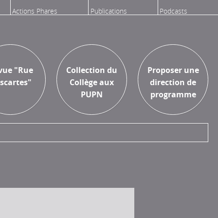
Actions Phares
Publications
Podcasts
Aux Presses
Proposer une
vue "Rue
Collection du
Proposer une
Universitaires
recherche
scartes"
Collège aux
direction de
Paris Nanterre
PUPN
programme