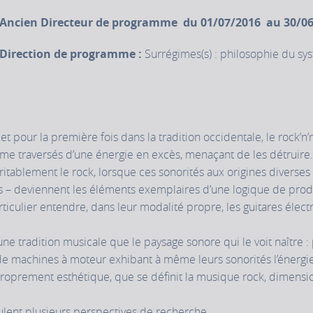
Ancien Directeur de programme du 01/07/2016 au 30/0
Direction de programme :
Surrégimes(s) : philosophie du sy
t pour la première fois dans la tradition occidentale, le rock’n’r
e traversés d’une énergie en excès, menaçant de les détruire. 
ritablement le rock, lorsque ces sonorités aux origines diverses
es – deviennent les éléments exemplaires d’une logique de product
ticulier entendre, dans leur modalité propre, les guitares élect
 une tradition musicale que le paysage sonore qui le voit naître :
de machines à moteur exhibant à même leurs sonorités l’énergie
proprement esthétique, que se définit la musique rock, dimensi
lent plusieurs perspectives de recherche.