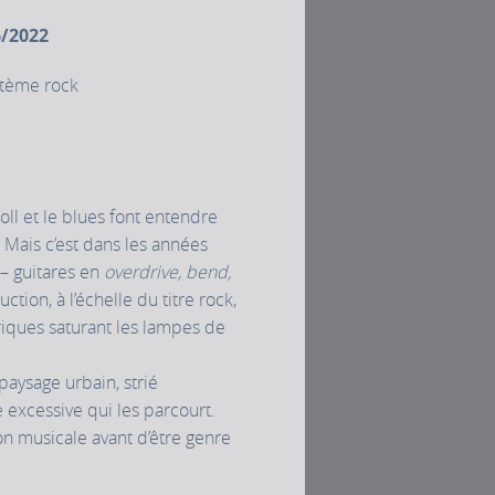
6/2022
stème rock
oll et le blues font entendre
Mais c’est dans les années
 – guitares en
overdrive, bend,
ion, à l’échelle du titre rock,
riques saturant les lampes de
 paysage urbain, strié
 excessive qui les parcourt.
on musicale avant d’être genre