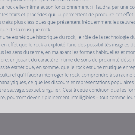
 rock elle-même et son fonctionnement : il faudra, par une co
es traits et procédés qui lui permettent de produire cet effet d
traits plus classiques que présentent fréquemment les œuvres
rique de la musique rock.
 une esthétique historique du rock, le rôle de la technologie d
 en effet que le rock a exploité l’une des possibilités insignes 
 tous les sens du terme, en malaxant les formes habituelles et m
ore, en jouant du caractère intime de sons de proximité désor
essité esthétique, en somme, que le rock est une musique enreg
lturel qu’il faudra interroger le rock, comprendre à sa racine 
chanalytiques, ce que les discours et représentations populair
ère sauvage, sexuel, singulier. C’est à cette condition que les fo
re, pourront devenir pleinement intelligibles – tout comme leur