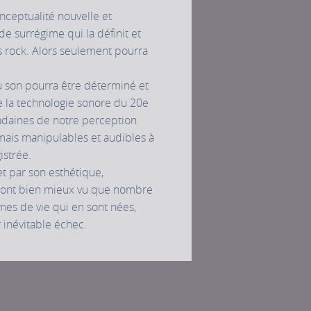
nceptualité nouvelle et
e surrégime qui la définit et
 rock. Alors seulement pourra
u son pourra être déterminé et
de la technologie sonore du 20e
ondaines de notre perception
mais manipulables et audibles à
istrée.
et par son esthétique,
es ont bien mieux vu que nombre
rmes de vie qui en sont nées,
 inévitable échec.