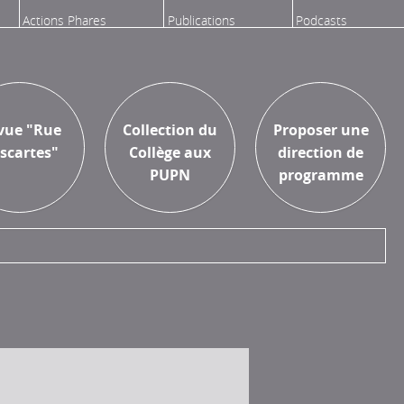
Actions Phares
Publications
Podcasts
Aux Presses
Proposer une
vue "Rue
Collection du
Proposer une
Universitaires
recherche
scartes"
Collège aux
direction de
Paris Nanterre
PUPN
programme