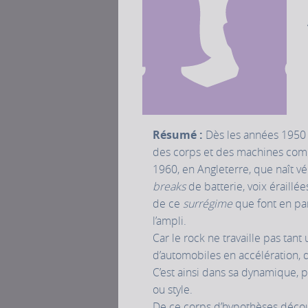
Résumé :
Dès les années 1950 e
des corps et des machines comm
1960, en Angleterre, que naît vé
breaks
de batterie, voix éraillé
de ce
surrégime
que font en par
l’ampli.
Car le rock ne travaille pas tant
d’automobiles en accélération, 
C’est ainsi dans sa dynamique, 
ou style.
De ce corps d’hypothèses décou