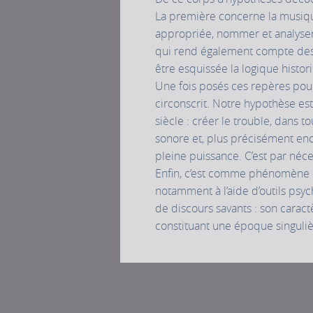
La première concerne la musique
appropriée, nommer et analyser l
qui rend également compte des 
être esquissée la logique histo
Une fois posés ces repères pour
circonscrit. Notre hypothèse est
siècle : créer le trouble, dans
sonore et, plus précisément enc
pleine puissance. C’est par néc
Enfin, c’est comme phénomène cu
notamment à l’aide d’outils psy
de discours savants : son caract
constituant une époque singuliè