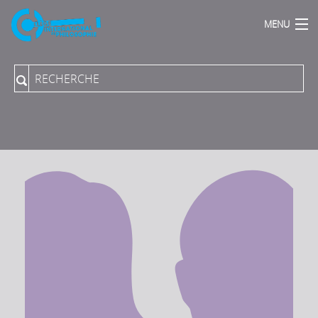
MENU
Accueil
Qui sommes Nous ?
Actions Phares
Publications
Podcasts
Proposer une direction de programme
Collection du Collège aux PUPN
Revue "Rue Descartes"
Archives sonores
Vidéos-Audios