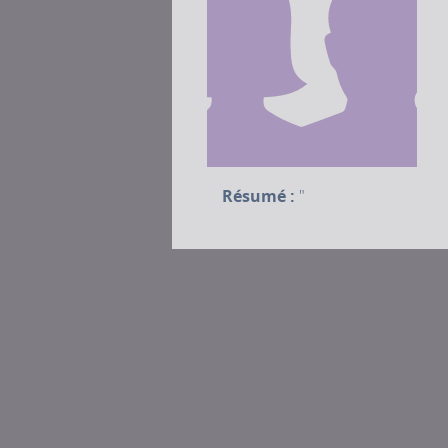
Résumé :
"