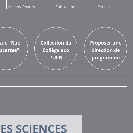
Actions Phares
Publications
Podcasts
Aux Presses
Proposer une
vue "Rue
Collection du
Proposer une
Universitaires
recherche
scartes"
Collège aux
direction de
Paris Nanterre
PUPN
programme
ES SCIENCES