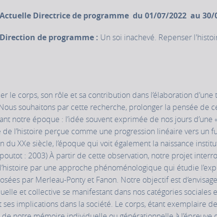
Actuelle Directrice de programme du 01/07/2022 au 30/
Direction de programme :
Un soi inachevé. Repenser l'histoi
er le corps, son rôle et sa contribution dans l’élaboration d’une 
Nous souhaitons par cette recherche, prolonger la pensée de c
ant notre époque : l’idée souvent exprimée de nos jours d’une « f
de l’histoire perçue comme une progression linéaire vers un fu
 fin du XXe siècle, l’époque qui voit également la naissance instit
apoutot : 2003) À partir de cette observation, notre projet interr
l’histoire par une approche phénoménologique qui étudie l’expr
posées par Merleau-Ponty et Fanon. Notre objectif est d’envisag
uelle et collective se manifestant dans nos catégories sociales e
 ses implications dans la société. Le corps, étant exemplaire de 
s de notre mémoire individuelle ou générationnelle à l’épreuve