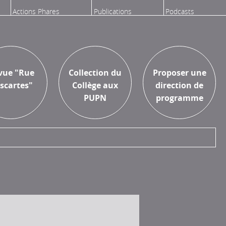
Actions Phares
Publications
Podcasts
Aux Presses
Proposer une
vue "Rue
Collection du
Proposer une
Universitaires
recherche
scartes"
Collège aux
direction de
Paris Nanterre
PUPN
programme