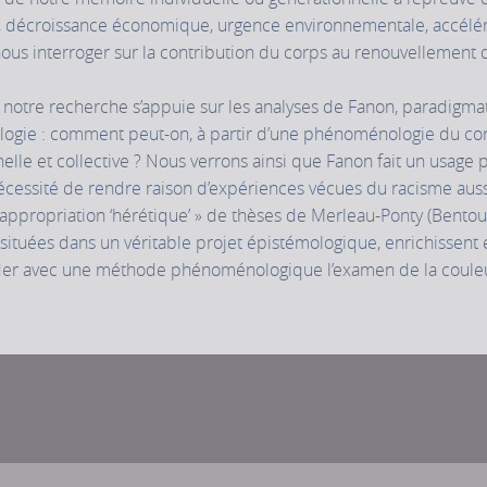
es, décroissance économique, urgence environnementale, accél
nous interroger sur la contribution du corps au renouvellement
notre recherche s’appuie sur les analyses de Fanon, paradigma
ogie : comment peut-on, à partir d’une phénoménologie du cor
elle et collective ? Nous verrons ainsi que Fanon fait un usage p
cessité de rendre raison d’expériences vécues du racisme auss
 réappropriation ‘hérétique’ » de thèses de Merleau-Ponty (Bent
situées dans un véritable projet épistémologique, enrichissent
der avec une méthode phénoménologique l’examen de la couleur