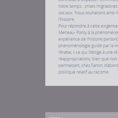
notre temps : crises migratoir
sociaux. Nous souhaitons ainsi 
l’histoire.
Pour répondre à cette exigence 
Merleau- Ponty à la phénoménol
expérience de l’histoire personn
phénoménologie guidé par la né
l’Arabe, « ce qui l’oblige à une
réappropriations, bien que non 
permettant, chez Fanon, d’abor
politique relatif au racisme.