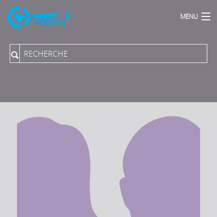
MENU
Accueil
Qui sommes Nous ?
Actions Phares
Publications
Podcasts
Proposer une direction de programme
Collection du Collège aux PUPN
Revue "Rue Descartes"
Archives sonores
Vidéos-Audios