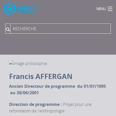
MENU
Accueil
Qui sommes Nous ?
Actions Phares
Publications
Podcasts
Proposer une direction de programme
Collection du Collège aux PUPN
Francis AFFERGAN
Revue "Rue Descartes"
Archives sonores
Ancien Directeur de programme du 01/07/1995
Vidéos-Audios
au 30/06/2001
Direction de programme :
Projet pour une
refondation de l'anthropologie