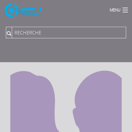
MENU
Accueil
Qui sommes Nous ?
Actions Phares
Publications
Podcasts
Proposer une direction de programme
Collection du Collège aux PUPN
Revue "Rue Descartes"
Archives sonores
Vidéos-Audios