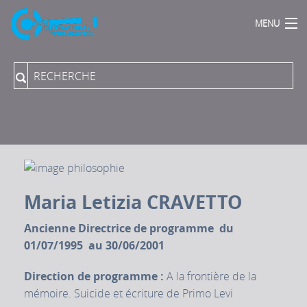
MENU
Accueil
Qui sommes Nous ?
Actions Phares
Publications
Podcasts
Proposer une direction de programme
Collection du Collège aux PUPN
Maria Letizia CRAVETTO
Revue "Rue Descartes"
Archives sonores
Ancienne Directrice de programme du
Vidéos-Audios
01/07/1995 au 30/06/2001
Direction de programme :
A la frontière de la
mémoire. Suicide et écriture de Primo Levi