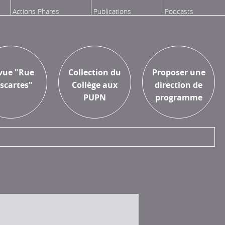
Actions Phares
Publications
Podcasts
Aux Presses
Proposer une
vue "Rue
Collection du
Proposer une
Universitaires
recherche
scartes"
Collège aux
direction de
Paris Nanterre
PUPN
programme