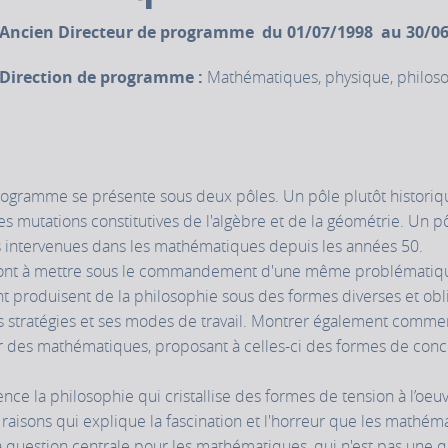
Ancien Directeur de programme du 01/07/1998 au 30/0
Direction de programme :
Mathématiques, physique, philos
rogramme se présente sous deux pôles. Un pôle plutôt historiqu
it les mutations constitutives de l'algèbre et de la géométrie. Un
es intervenues dans les mathématiques depuis les années 50.
l sont à mettre sous le commandement d'une même problématiq
 produisent de la philosophie sous des formes diverses et oblig
s stratégies et ses modes de travail. Montrer également comme
eur des mathématiques, proposant à celles-ci des formes de conc
nce la philosophie qui cristallise des formes de tension à l’oeu
raisons qui explique la fascination et l'horreur que les mathéma
La question centrale pour les mathématiques, qui n'est pas une 