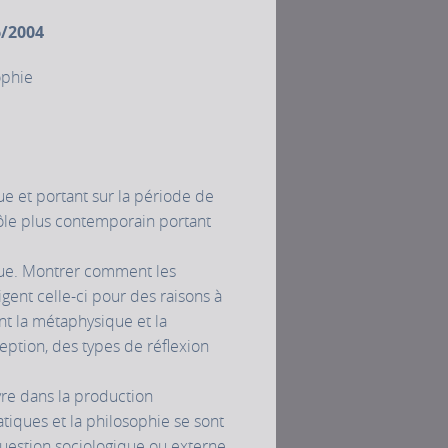
6/2004
ophie
e et portant sur la période de
 pôle plus contemporain portant
ue. Montrer comment les
ent celle-ci pour des raisons à
nt la métaphysique et la
eption, des types de réflexion
vre dans la production
tiques et la philosophie se sont
question sociologique ou externe