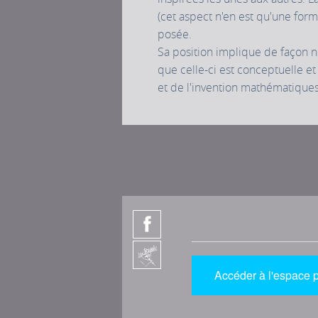
(cet aspect n'en est qu'une form
posée.
Sa position implique de façon né
que celle-ci est conceptuelle et
et de l'invention mathématique
Accéder à l'espace 