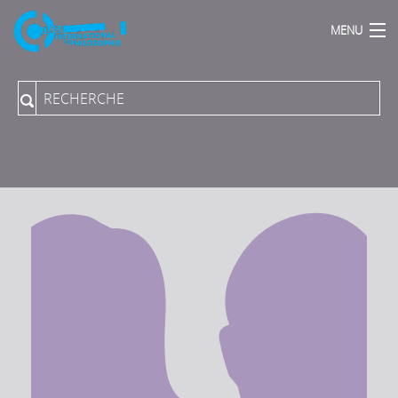
MENU
Accueil
Qui sommes Nous ?
Actions Phares
Publications
Podcasts
Proposer une direction de programme
Collection du Collège aux PUPN
Revue "Rue Descartes"
Archives sonores
Vidéos-Audios