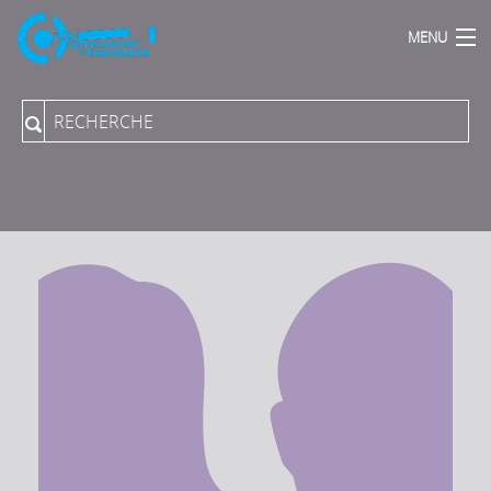
MENU
Accueil
Qui sommes Nous ?
Actions Phares
Publications
Podcasts
Proposer une direction de programme
Collection du Collège aux PUPN
Revue "Rue Descartes"
Archives sonores
Vidéos-Audios