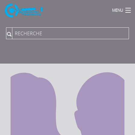
MENU
Accueil
Qui sommes Nous ?
Actions Phares
Publications
Podcasts
Proposer une direction de programme
Collection du Collège aux PUPN
Revue "Rue Descartes"
Archives sonores
Vidéos-Audios