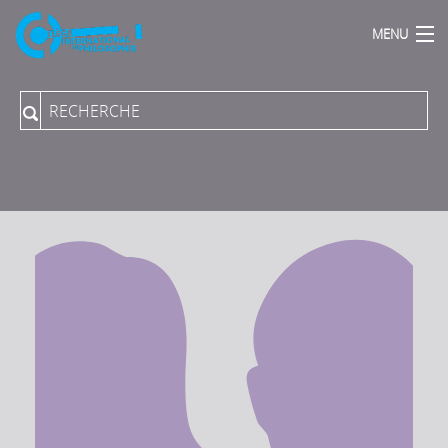
MENU
Accueil
Qui sommes Nous ?
Actions Phares
Publications
Podcasts
Proposer une direction de programme
Collection du Collège aux PUPN
Revue "Rue Descartes"
Archives sonores
Vidéos-Audios