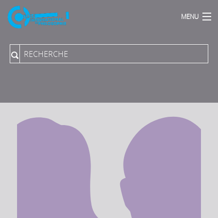
MENU
Accueil
Qui sommes Nous ?
Actions Phares
Publications
Podcasts
Proposer une direction de programme
Collection du Collège aux PUPN
Revue "Rue Descartes"
Archives sonores
Vidéos-Audios